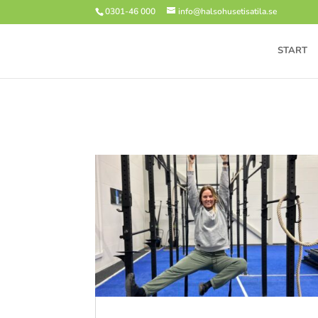
0301-46 000
info@halsohusetisatila.se
START