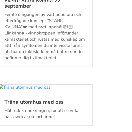
Event: Stark Kvinna 22
september
Femte omgången av vårt populära och
efterfrågade koncept ”STARK
KVINNA”❤️ med nytt innehåll🙌🏻
Lär känna kvinnokroppen inför/under
klimakteriet och rustas med kunskap om
allt från symtomen du inte visste fanns
till hur du faktiskt kan må bättre när du
befinner dig i klimakteriet.
Träna utomhus med oss
Håll utkik i bokningen, för att se vilka
pass som är ute och inne!