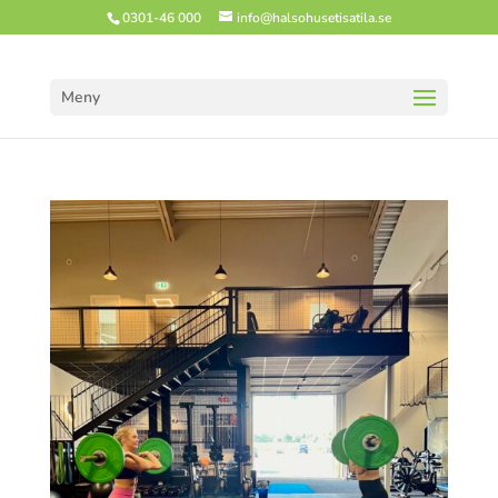
0301-46 000
info@halsohusetisatila.se
Meny