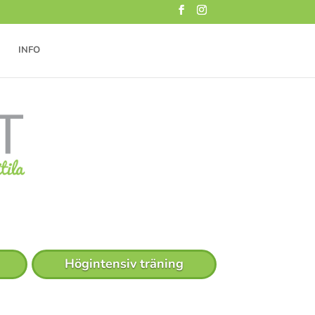
INFO
Högintensiv träning