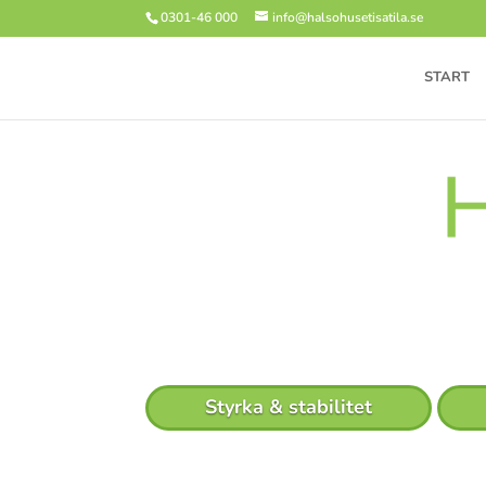
0301-46 000
info@halsohusetisatila.se
START
Styrka & stabilitet