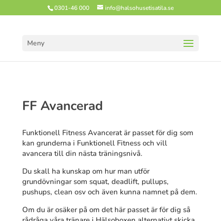
0301-46 000
info@halsohusetisatila.se
Meny
FF Avancerad
Funktionell Fitness Avancerat är passet för dig som
kan grunderna i Funktionell Fitness och vill
avancera till din nästa träningsnivå.
Du skall ha kunskap om hur man utför
grundövningar som squat, deadlift, pullups,
pushups, clean osv och även kunna namnet på dem.
Om du är osäker på om det här passet är för dig så
rådråga våra tränare i Hälsoboxen alternativt skicka