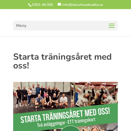
0301-46 000
info@halsohusetisatila.se
Meny
Starta träningsåret med
oss!